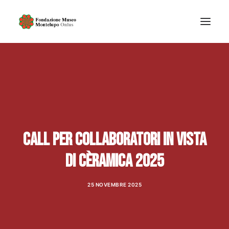
CHI SIAMO
DIDATTICA MUSEALE
MOSTRE ED EVENTI
ARTE CONTEMPORANEA
DOCUMENTI, TRASPARENZA E PRIVACY
CALL PER COLLABORATORI IN VISTA
NEWS
DI CÈRAMICA 2025
RICERCA
25 NOVEMBRE 2025